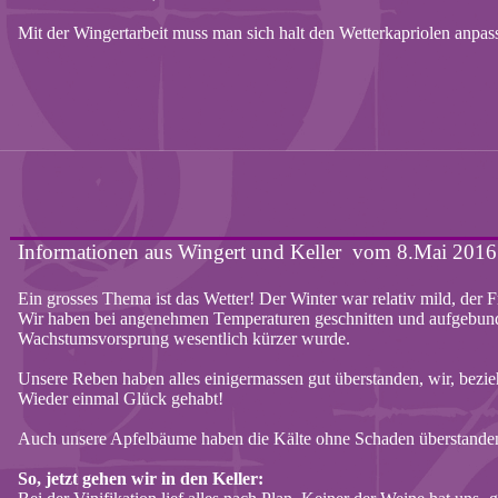
Mit der
Wingertarbeit
muss man sich halt den Wetterkapriolen anpas
Informationen
aus
Wingert
und Keller
vom
8.Mai 2016
Ein
grosses
Thema
ist
das Wetter! Der Winter war
relativ
mild, der
F
Wir
haben
bei
angenehmen
Temperaturen
geschnitten
und
aufgebun
Wachstumsvorsprung
wesentlich
kürzer
wurde
.
Unsere
Reben
haben
alles
einigermassen
gut
überstanden
,
wir
,
bezi
Wieder
einmal
Glück
gehabt
!
Auch
unsere
Apfelbäume
haben
die
Kälte
ohne
Schaden
überstande
So,
jetzt
gehen
wir
in den Keller: