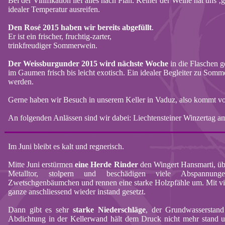
Bei
der
Vinifikation
lief
alles
nach
Plan.
Keiner
der
Weine
hat
uns
‚
g
idealer
Temperatur
ausreifen
.
Den Rosé 2015
haben
wir
bereits
abgefüllt
.
Er
ist
ein
frischer
,
fruchtig-zarter
,
trinkfreudiger
Sommerwein
.
Der
Weissburgunder
2015
wird
nächste
Woche
in die
Flaschen
g
im
Gaumen
frisch
bis
leicht
exotisch
.
Ein
idealer
Begleiter
zu
Somme
werden
.
Gerne
haben
wir
Besuch
in
unserem
Keller in Vaduz, also
kommt
vo
An
folgenden
Anlässen
sind
wir
dabei
: Liechtensteiner
Winzertag
am
Im Juni bleibt es kalt und regnerisch.
Mitte Juni erstürmen
eine Herde Rinder
den Wingert
Hansmarti
, ü
Metalltor, stolpern und beschädigen viele Abspannunge
Zwetschgenbäumchen und rennen eine starke Holzpfähle um. Mit vi
ganze
anschliessend
wieder instand gesetzt.
Dann gibt es sehr
starke Niederschläge
, der Grundwasserstand s
Abdichtung in der Kellerwand hält dem Druck nicht mehr stand u