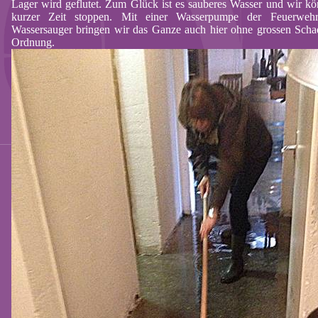
Lager wird geflutet. Zum Glück ist es sauberes Wasser und wir k
kurzer Zeit stoppen. Mit einer Wasserpumpe der Feuerweh
Wassersauger bringen wir das Ganze auch hier ohne
grossen
Schad
Ordnung.