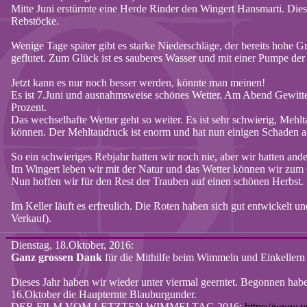
Mitte Juni erstürmte eine Herde Rinder den Wingert
Hansmarti
. Die
Rebstöcke.
Wenige Tage später gibt es starke Niederschläge, der bereits hohe G
geflutet. Zum Glück ist es sauberes Wasser und mit einer Pumpe de
Jetzt kann es nur noch besser werden, könnte man meinen!
Es ist 7.Juni und ausnahmsweise schönes Wetter. Am Abend Gewitte
Prozent.
Das wechselhafte Wetter geht so weiter. Es ist sehr schwierig, Mehlt
können. Der Mehltaudruck ist enorm und hat nun einigen Schaden a
So ein schwieriges
Rebjahr
hatten wir noch nie, aber wir hatten and
Im Wingert leben wir mit der Natur und das Wetter können wir zum 
Nun hoffen wir für den Rest der Trauben auf einen schönen Herbst.
Im Keller läuft es erfreulich. Die Roten
haben
sich gut entwickelt u
Verkauf).
Dienstag, 18.Oktober, 2016:
Ganz grossen Dank
für die Mithilfe beim Wimmeln und Einkellern
Dieses Jahr haben wir wieder unter viermal geerntet. Begonnen ha
16.Oktober die Haupternte Blauburgunder.
DER FILM VOM LETZTEN WIMMELTAG 2016:
https://www.